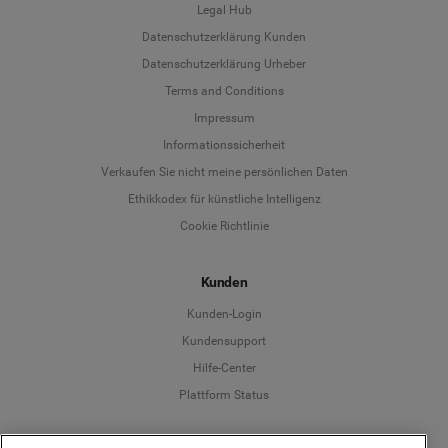
Legal Hub
Datenschutzerklärung Kunden
Datenschutzerklärung Urheber
Terms and Conditions
Language
Impressum
Informationssicherheit
Deutsch
Verkaufen Sie nicht meine persönlichen Daten
Ethikkodex für künstliche Intelligenz
English
Cookie Richtlinie
Español
Kunden
Français
Kunden-Login
Kundensupport
Italiano
Hilfe-Center
Plattform Status