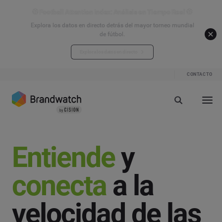
⚽ Football Attention Index: Análisis en Tiempo Real ⚽
Explora los datos en directo detrás del mayor torneo mundial
de fútbol.
Explora los datos en directo
CONTACTO
Entiende
y
conecta
a la
velocidad de las