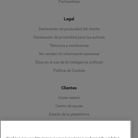
Partnerships
Legal
Language
Declaración de privacidad del cliente
Declaración de privacidad para los autores
Deutsch
Términos y condiciones
No vendan mi información personal
English
Ética en el uso de la inteligencia artificial
Política de Cookies
Español
Clientes
Français
Iniciar sesión
Italiano
Centro de ayuda
Estado de la plataforma
Español