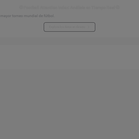
⚽ Football Attention Index: Análisis en Tiempo Real ⚽
l mayor torneo mundial de fútbol.
Explora los datos en directo