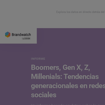
Explora los datos en directo detrás de
INFORME
Boomers, Gen X, Z,
Millenials: Tendencias
generacionales en rede
sociales