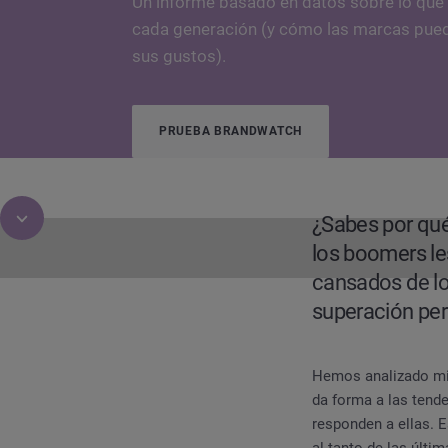
Un informe basado en datos sobre lo que 
cada generación (y cómo las marcas pue
sus gustos).
PRUEBA BRANDWATCH
¿Sabes por qué
los boomers le
cansados de los
superación per
INFORME
Boomers, Gen X, Z, Millenials: Tenden
Hemos analizado mi
da forma a las tende
responden a ellas. E