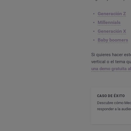
Generación Z
Millennials
Generación X
Baby boomers
Si quieres hacer est
vertical o el tema q
una demo gratuita a
CASO DE ÉXITO
Descubre cómo Medias
responder a la audie