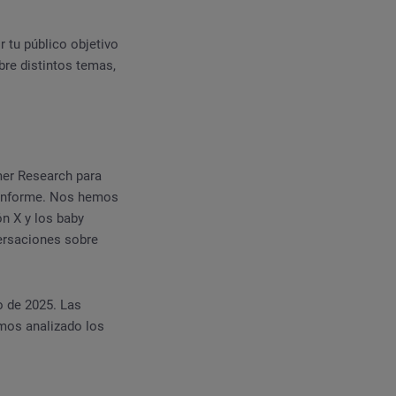
 tu público objetivo
bre distintos temas,
er Research para
e informe. Nos hemos
ón X y los baby
ersaciones sobre
o de 2025. Las
emos analizado los