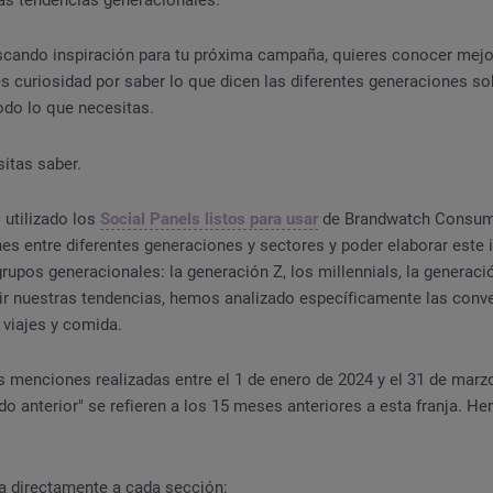
mas tendencias generacionales.
uscando inspiración para tu próxima campaña, quieres conocer mejor
s curiosidad por saber lo que dicen las diferentes generaciones so
todo lo que necesitas.
sitas saber.
utilizado los
Social Panels listos para usar
de Brandwatch Consum
nes entre diferentes generaciones y sectores y poder elaborar est
rupos generacionales: la generación Z, los millennials, la generaci
ir nuestras tendencias, hemos analizado específicamente las conv
 viajes y comida.
 menciones realizadas entre el 1 de enero de 2024 y el 31 de marz
odo anterior" se refieren a los 15 meses anteriores a esta franja. H
a directamente a cada sección: