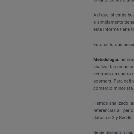
al tanto de las últi
Así que, si estás b
o simplemente tiene
este informe tiene 
Esto es lo que nece
Metodología:
hemos 
analizar las mencio
centrado en cuatro g
boomers. Para defin
comercio minorista,
Hemos analizado las
referencias al "perí
datos de X y Reddit.
Sigue leyendo o pas