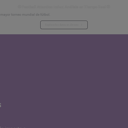
⚽ Football Attention Index: Análisis en Tiempo Real ⚽
l mayor torneo mundial de fútbol.
Explora los datos en directo
s