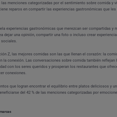
e las menciones categorizadas por el sentimiento sobre comida y vi
tiene reparos en compartir las experiencias gastronómicas que les 
hela experiencias gastronómicas que merezcan ser compartidas y
ea dejar una opinión, compartir una foto o incluso crear experienci
s sociales.
ción Z, las mejores comidas son las que llenan el corazón: la comi
on la conexión. Las conversaciones sobre comida también reflejan 
idad con los seres queridos y prosperan los restaurantes que ofre
cer conexiones.
tos que logran encontrar el equilibrio entre platos deliciosos y u
neficiarse del 42 % de las menciones categorizadas por emocion
 marcas