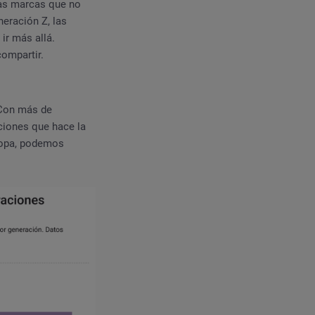
 las marcas que no
neración Z, las
ir más allá.
compartir.
 Con más de
ciones que hace la
 ropa, podemos