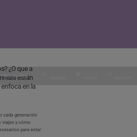
os? ¿O que a
PIDE UNA DEMO
nnials están
Compartir
Imprimir
Contenido
 enfoca en la
o cada generación
s viajes y cómo
ecesarios para estar