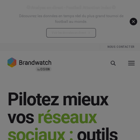
⚽ Analyse en direct - Football Attention Index ⚽
Découvrez les données en temps réel du plus grand tournoi de
football au monde.
Voir les données en direct
NOUS CONTACTER
Pilotez mieux
vos
réseaux
sociaux :
outils