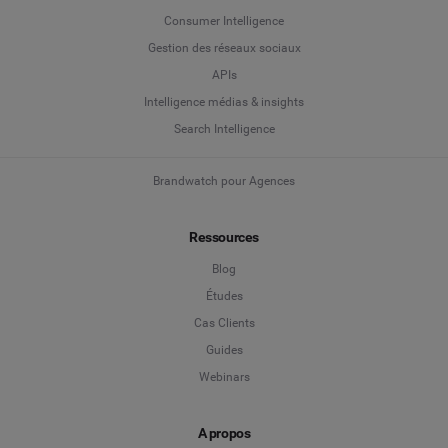
Consumer Intelligence
Nom
*
Gestion des réseaux sociaux
APIs
Intelligence médias & insights
nterprise
*
Search Intelligence
Brandwatch pour Agences
ays
*
Ressources
Champ obligatoire
Blog
Études
Cas Clients
Guides
Webinars
A propos