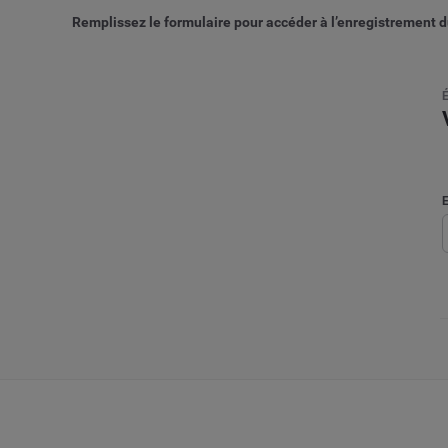
Remplissez le formulaire pour accéder à l’enregistrement d
E
É
E
B
P
P