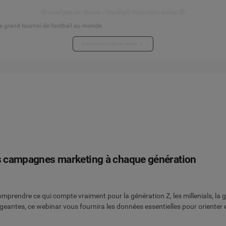
⚽ Analyse en direct - Football Attention Index ⚽
s grand tournoi de football au monde.
Voir les données en direct
ses campagnes marketing à chaque génération
prendre ce qui compte vraiment pour la génération Z, les millenials, la g
eantes, ce webinar vous fournira les données essentielles pour oriente