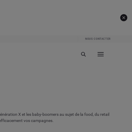
NOUS CONTACTER
énération X et les
baby-boomers
au
sujet
de la food, d
u
retail
r efficacement vos campagnes.