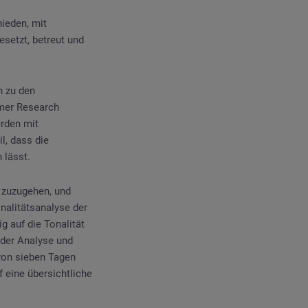
ieden, mit
setzt, betreut und
n zu den
mer Research
erden mit
l, dass die
 lässt.
 zuzugehen, und
onalitätsanalyse der
 auf die Tonalität
 der Analyse und
 von sieben Tagen
 eine übersichtliche