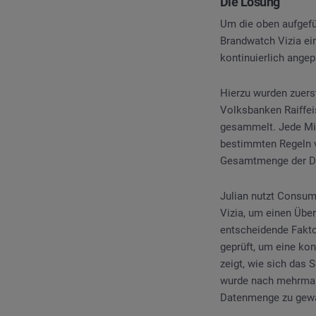
Die Lösung
Um die oben aufgefü
Brandwatch Vizia ein
kontinuierlich angep
Hierzu wurden zuers
Volksbanken Raiffe
gesammelt. Jede Mit
bestimmten Regeln v
Gesamtmenge der Date
Julian nutzt Consum
Vizia, um einen Über
entscheidende Fakto
geprüft, um eine kon
zeigt, wie sich das 
wurde nach mehrmali
Datenmenge zu gewä