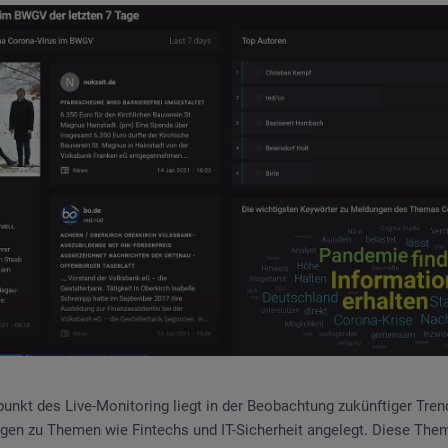
punkt des Live-Monitoring liegt in der Beobachtung zukünftiger Tre
gen zu Themen wie Fintechs und IT-Sicherheit angelegt. Diese Th