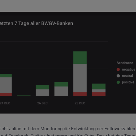
cht Julian mit dem Monitoring die Entwicklung der Followerzahl
 auf Facebook, Twitter, Instagram und YouTube. Dazu hat das Team 