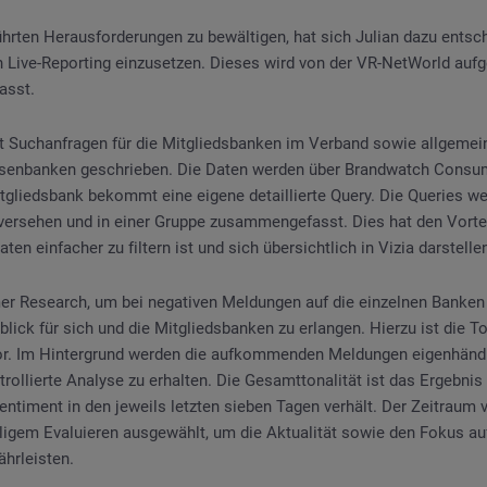
hrten Herausforderungen zu bewältigen, hat sich Julian dazu entsch
 Live-Reporting einzusetzen. Dieses wird von der VR-NetWorld aufge
asst.
t Suchanfragen für die Mitgliedsbanken im Verband sowie allgemei
isenbanken geschrieben. Die Daten werden über Brandwatch Consu
gliedsbank bekommt eine eigene detaillierte Query. Die Queries w
ersehen und in einer Gruppe zusammengefasst. Dies hat den Vortei
n einfacher zu filtern ist und sich übersichtlich in Vizia darstellen
er Research, um bei negativen Meldungen auf die einzelnen Banken
blick für sich und die Mitgliedsbanken zu erlangen. Hierzu ist die T
r. Im Hintergrund werden die aufkommenden Meldungen eigenhändig
trollierte Analyse zu erhalten. Die Gesamttonalität ist das Ergebnis
Sentiment in den jeweils letzten sieben Tagen verhält. Der Zeitraum
gem Evaluieren ausgewählt, um die Aktualität sowie den Fokus auf
hrleisten.