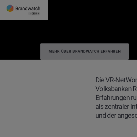
MEHR ÜBER BRANDWATCH ERFAHREN
Case Study
VR-NetWorld
Die VR-NetWorl
Volksbanken Ra
Erfahrungen run
als zentraler I
und der angesc