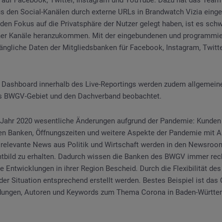
us den Social-Kanälen durch externe URLs in Brandwatch Vizia einge
en Fokus auf die Privatsphäre der Nutzer gelegt haben, ist es sch
ener Kanäle heranzukommen. Mit der eingebundenen und programmi
ugängliche Daten der Mitgliedsbanken für Facebook, Instagram, Twit
Dashboard innerhalb des Live-Reportings werden zudem allgemeine
 BWGV-Gebiet und den Dachverband beobachtet.
 Jahr 2020 wesentliche Änderungen aufgrund der Pandemie: Kunden 
en Banken, Öffnungszeiten und weitere Aspekte der Pandemie mit 
relevante News aus Politik und Wirtschaft werden in den Newsroo
bild zu erhalten. Dadurch wissen die Banken des BWGV immer recht
le Entwicklungen in ihrer Region Bescheid. Durch die Flexibilität des
er Situation entsprechend erstellt werden. Bestes Beispiel ist das
ldungen, Autoren und Keywords zum Thema Corona in Baden-Württem