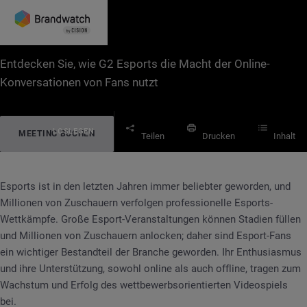
CASE STUDY
G2 Esports
Entdecken Sie, wie G2 Esports die Macht der Online-
Konversationen von Fans nutzt
LOSLEGEN
MEETING BUCHEN
Teilen
Drucken
Inhalt
Esports ist in den letzten Jahren immer beliebter geworden, und
CASE STUDY
G2 Esports
Millionen von Zuschauern verfolgen professionelle Esports-
Wettkämpfe. Große Esport-Veranstaltungen können Stadien füllen
und Millionen von Zuschauern anlocken; daher sind Esport-Fans
ein wichtiger Bestandteil der Branche geworden. Ihr Enthusiasmus
und ihre Unterstützung, sowohl online als auch offline, tragen zum
Wachstum und Erfolg des wettbewerbsorientierten Videospiels
bei.