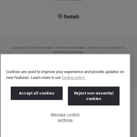
Deutsch
Copyright © 2026 Brandwatch. Alle Rechte vorbehalten. De-Saint-Exupéry-Straße 10,
60549 Frankfurt/Main
Registergericht: Amtsgericht Frankfurt am Main | Registernummer: HRB 138083 |
Umsatzsteuer-Identifikationsnummer: DE278408482
Cookies are used to improve your experience and provide updates on
new features. Learn more in our
Cookie policy.
Accept all cookies
Reject non-essential
cookies
Manage cookie
settings