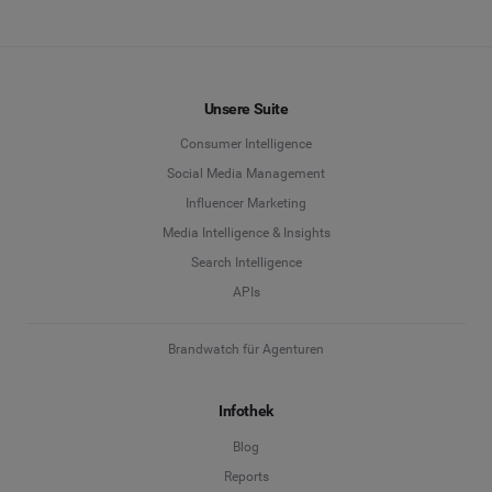
Informationsebene über die Instagram-
ENTDECKEN MEASURE
Kampagnen können Sie von den Kampagnen,
Hashtags und Themen Ihrer Konkurrenz lernen.
Unsere Suite
ENTDECKEN BENCHMARK
Consumer Intelligence
Social Media Management
Influencer Marketing
Media Intelligence & Insights
Search Intelligence
APIs
Brandwatch für Agenturen
Infothek
Blog
Reports