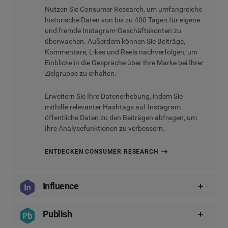
Nutzen Sie
Consumer Research
, um umfangreiche
historische Daten von bis zu 400 Tagen für eigene
und fremde Instagram-Geschäftskonten zu
überwachen. Außerdem können Sie Beiträge,
Kommentare, Likes und Reels nachverfolgen, um
Einblicke in die Gespräche über Ihre Marke bei Ihrer
Zielgruppe zu erhalten.
Erweitern Sie Ihre Datenerhebung, indem Sie
mithilfe relevanter Hashtags auf Instagram
öffentliche Daten zu den Beiträgen abfragen, um
Ihre Analysefunktionen zu verbessern.
ENTDECKEN CONSUMER RESEARCH
Influence
Bei
Influence
finden Sie die beliebtesten
Publish
Instagram-Profile, mit denen Sie Ihre Marke