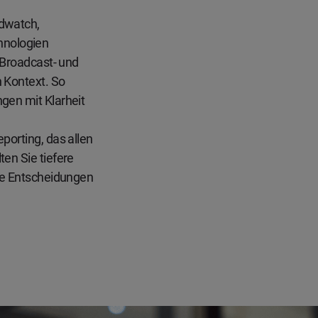
ndwatch,
hnologien
, Broadcast- und
n Kontext. So
gen mit Klarheit
porting, das allen
ten Sie tiefere
rte Entscheidungen