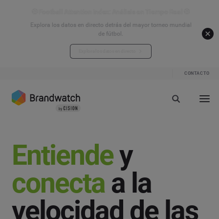
⚽ Football Attention Index: Análisis en Tiempo Real ⚽
Explora los datos en directo detrás del mayor torneo mundial
de fútbol.
Explora los datos en directo
CONTACTO
Entiende
y
conecta
a la
velocidad de las