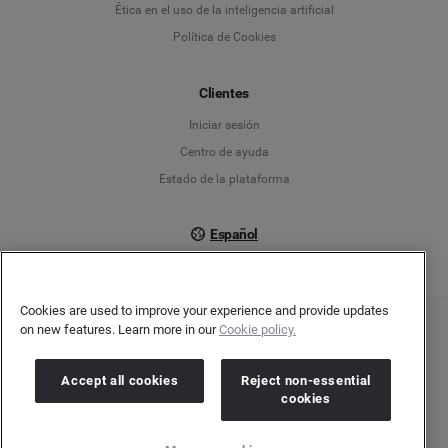
English
Ética en el uso de la inteligencia artificial
Política de Cookies
Español
Clientes
Français
Iniciar sesión
Italiano
Centro de ayuda
Estado de la plataforma
Español
Cookies are used to improve your experience and provide updates
on new features. Learn more in our
Cookie policy.
Copyright © 2026 Brandwatch. Todos los derechos reservados. Cision Group Ltd, 7th
Floor, 5 Churchill Place, Canary Wharf, London, E14 5HU
Company number: 03898053 | VAT number: 754 750 710
Accept all cookies
Reject non-essential
cookies