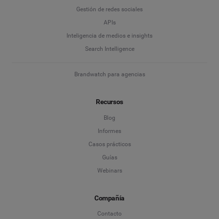
Apellidos
*
Gestión de redes sociales
APIs
Inteligencia de medios e insights
Empresa
*
Search Intelligence
Brandwatch para agencias
País
*
Recursos
Blog
*
Campo obligatorio
Informes
Casos prácticos
Guías
Webinars
Compañía
Contacto