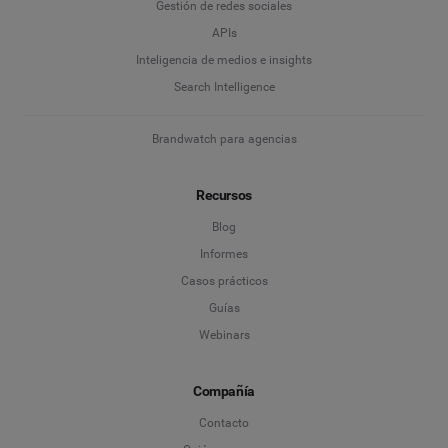
Gestión de redes sociales
Escucha Social & Insights del consumidor
APIs
Marketing con influencers
Inteligencia de medios e insights
Empresa
*
Search Intelligence
Search Intelligence
Brandwatch para agencias
País
*
No estoy seguro
Recursos
*
Campo obligatorio
Nivel profesional
*
Blog
Informes
Casos prácticos
*
Campo obligatorio
Siguiente
Guías
Webinars
Compañía
Contacto