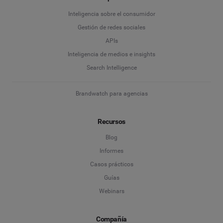
Gestión de redes sociales
Inteligencia sobre el consumidor
Apellidos
*
Gestión de redes sociales
Escucha Social & Insights del consumidor
APIs
Marketing con influencers
Inteligencia de medios e insights
Empresa
*
Search Intelligence
Search Intelligence
Brandwatch para agencias
País
*
No estoy seguro
Recursos
*
Campo obligatorio
Nivel profesional
*
Blog
Informes
Casos prácticos
*
Campo obligatorio
Siguiente
Guías
Webinars
Compañía