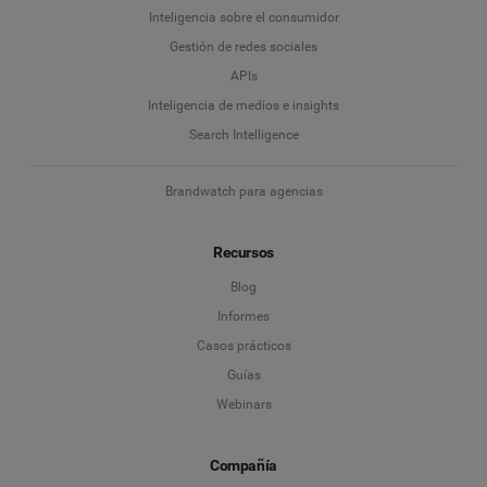
Inteligencia sobre el consumidor
Apellidos
*
Gestión de redes sociales
Escucha Social & Insights del consumidor
APIs
Marketing con influencers
Inteligencia de medios e insights
Empresa
*
Search Intelligence
Search Intelligence
Brandwatch para agencias
País
*
No estoy seguro
Recursos
*
Campo obligatorio
Nivel profesional
*
Blog
Informes
Casos prácticos
*
Campo obligatorio
Siguiente
Guías
Webinars
Compañía