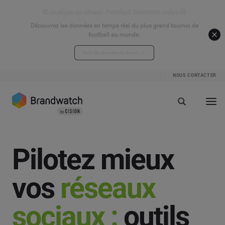
⚽ Analyse en direct - Football Attention Index ⚽
Découvrez les données en temps réel du plus grand tournoi de
football au monde.
Voir les données en direct
NOUS CONTACTER
Pilotez mieux
vos
réseaux
sociaux :
outils