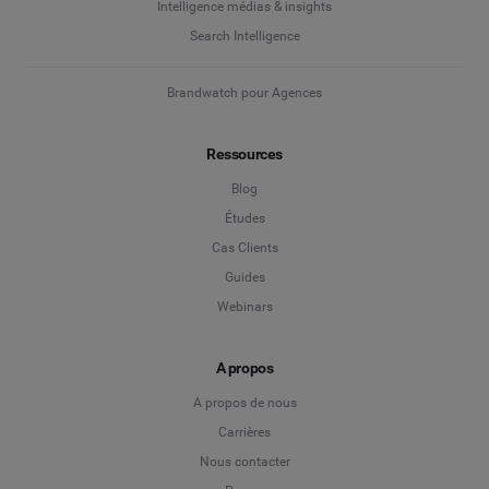
Marketing d'influence
Intelligence médias & insights
Enterprise
*
Search Intelligence
Search Intelligence
Brandwatch pour Agences
Pays
*
Je ne suis pas sûr(e)
Ressources
*
Champ obligatoire
Niveau de poste
*
Blog
Études
Cas Clients
*
Champ obligatoire
Continuer
Guides
Webinars
A propos
A propos de nous
Carrières
Nous contacter