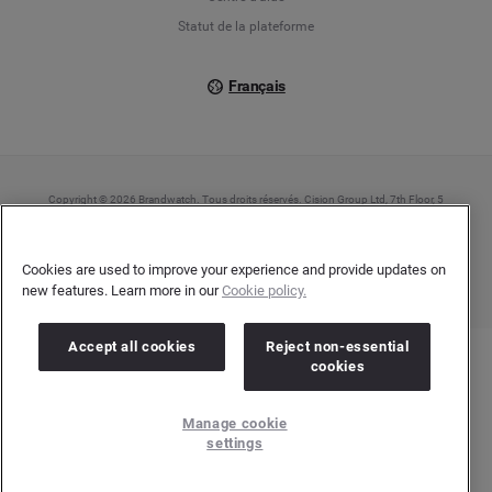
Statut de la plateforme
Français
Copyright © 2026 Brandwatch. Tous droits réservés. Cision Group Ltd, 7th Floor, 5
Churchill Place, Canary Wharf, London, E14 5HU
Company number: 03898053 | N° TVA Intracommunautaire : GB 754 750 710
Cookies are used to improve your experience and provide updates on
new features. Learn more in our
Cookie policy.
Accept all cookies
Reject non-essential
cookies
Manage cookie
settings