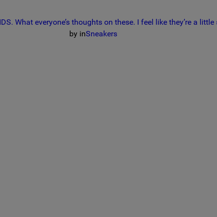
S. What everyone’s thoughts on these. I feel like they’re a little 
by
in
Sneakers