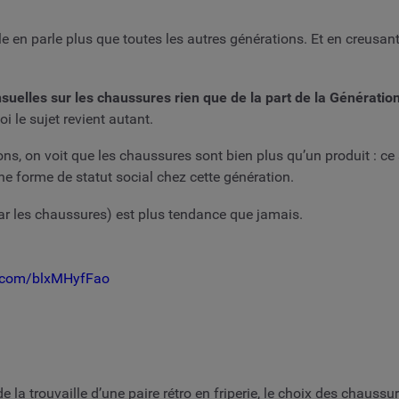
le en parle plus que toutes les autres générations. Et en creusa
uelles sur les chaussures rien que de la part de la Génératio
i le sujet revient autant.
ons, on voit que les chaussures sont bien plus qu’un produit : c
 une forme de statut social chez cette génération.
r les chaussures) est plus tendance que jamais.
er.com/blxMHyfFao
 de la trouvaille d’une paire rétro en friperie, le choix des cha