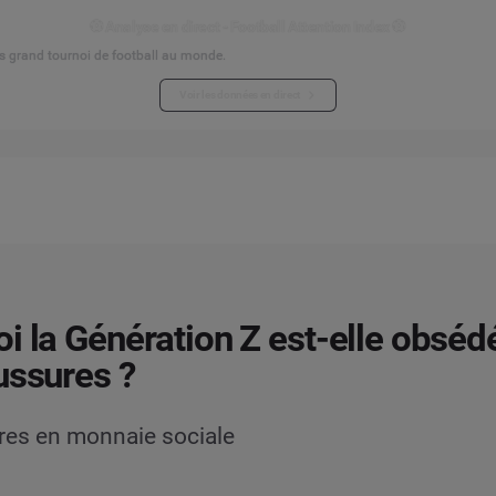
⚽ Analyse en direct - Football Attention Index ⚽
s grand tournoi de football au monde.
Voir les données en direct
i la Génération Z est-elle obséd
ussures ?
res en monnaie sociale