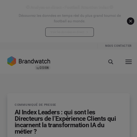
⚽ Analyse en direct - Football Attention Index ⚽
Découvrez les données en temps réel du plus grand tournoi de
football au monde.
Voir les données en direct
NOUS CONTACTER
COMMUNIQUÉ DE PRESSE
AI Index Leaders : qui sont les
C
Directeurs de l’Expérience Clients qui
B
incarnent la transformation IA du
d
métier ?