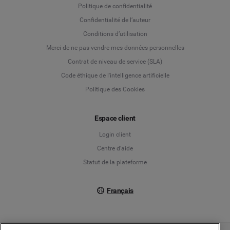
Politique de confidentialité
Language
Confidentialité de l’auteur
Conditions d’utilisation
Deutsch
Merci de ne pas vendre mes données personnelles
Contrat de niveau de service (SLA)
English
Code éthique de l'intelligence artificielle
Politique des Cookies
Español
Espace client
Français
Login client
Italiano
Centre d’aide
Statut de la plateforme
Français