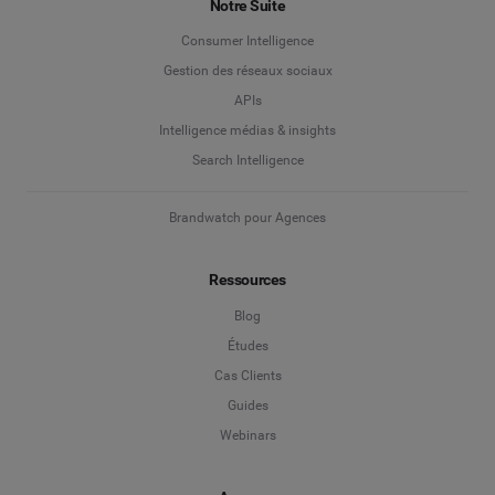
Notre Suite
Gestion des réseaux sociaux
Consumer Intelligence
Nom
*
Gestion des réseaux sociaux
Social Listening & Insights consommateurs
APIs
Marketing d'influence
Intelligence médias & insights
Enterprise
*
Search Intelligence
Search Intelligence
Brandwatch pour Agences
Pays
*
Je ne suis pas sûr(e)
Ressources
*
Champ obligatoire
Niveau de poste
*
Blog
Études
Cas Clients
*
Champ obligatoire
Continuer
Guides
Webinars