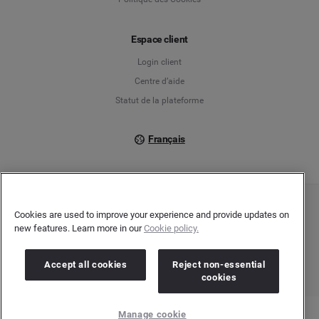
Español
Espace client
Français
Login client
Italiano
Centre d’aide
Statut de la plateforme
Français
Copyright © 2026 Brandwatch. Tous droits réservés. Cision Group Ltd, 7th Floor, 5
Cookies are used to improve your experience and provide updates on
Churchill Place, Canary Wharf, London, E14 5HU
new features. Learn more in our
Cookie policy.
Company number: 03898053 | N° TVA Intracommunautaire : GB 754 750 710
Accept all cookies
Reject non-essential
cookies
Manage cookie