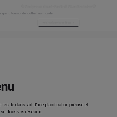
⚽ Analyse en direct - Football Attention Index ⚽
s grand tournoi de football au monde.
Voir les données en direct
enu
réside dans l'art d'une planification précise et
 sur tous vos réseaux.