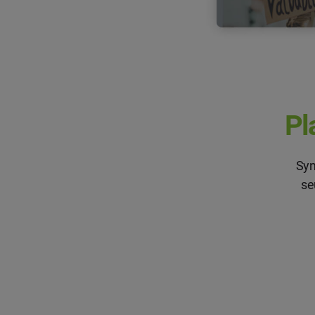
Pl
Syn
se