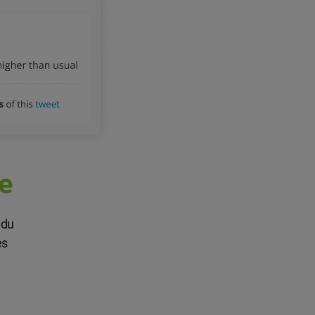
e
 du
es