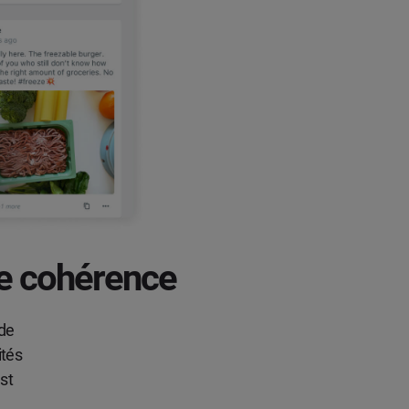
e cohérence
 de
ités
est