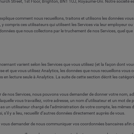
Church Street, 1st Floor, Brighton, BN1 1UJ, Royaume-Uni. Notre société
 explique comment nous recueillons, traitons et utilisons les données vou
s, y compris ces utilisateurs qui utilisent les Services via leur employeur o
s données que nous collectons par le truchement de nos Services, quel que s
rnant varient selon les Services que vous utilisez (et la façon dont vous l
rise et que vous utilisez Analytics, les données que nous recueillons vou
ès en lecture seule à Analytics. La suite de cette section décrit les catég
ateur de nos Services, nous pouvons vous demander de donner votre nom, a
 laquelle vous travaillez, votre adresse, un nom d’utilisateur et un mot de
pas un utilisateur chargé de l’administration de votre compte, les même
 s’il y a lieu, recueillir d’autres données directement auprès de vous.
s vous demander de nous communiquer vos coordonnées bancaires afin d