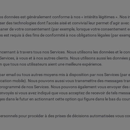
os données est généralement conforme à nos « intérêts légitimes ». Nos in
er des technologies dont l’accès aisé et convivial leur permet d’agir avec
aner de votre consentement (par exemple, lorsque votre consentement es
s est requis à des fins de conformité à nos obligations légales (par ex
ernant à travers tous nos Services. Nous utilisons les données et le cont
ervices, à vous et à nos autres clients. Nous utilisons aussi les données
 que tous nos utilisateurs aient une meilleure expérience.
ar email ou tous autres moyens mis à disposition par nos Services (par e
pplication mobile). Nous pouvons aussi vous transmettre des messages tran
t programmé de nos Services. Nous pouvons également vous envoyer des
envoyés si vous avez indiqué que vous acceptez de recevoir de tels mes
 dans le futur en actionnant cette option qui figure dans le bas du cou
personnels pour procéder à des prises de décisions automatisées vous co