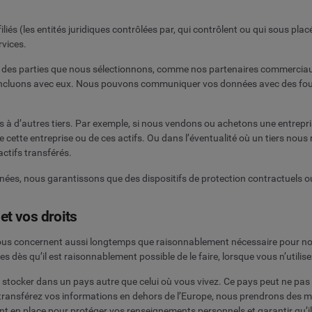
liés (les entités juridiques contrôlées par, qui contrôlent ou qui sous p
rvices.
des parties que nous sélectionnons, comme nos partenaires commerciaux
 concluons avec eux. Nous pouvons communiquer vos données avec des fou
 à d’autres tiers. Par exemple, si nous vendons ou achetons une entrepri
 cette entreprise ou de ces actifs. Ou dans l’éventualité où un tiers nous
actifs transférés.
données, nous garantissons que des dispositifs de protection contractuels 
 et vos droits
ous concernent aussi longtemps que raisonnablement nécessaire pour nou
ès qu’il est raisonnablement possible de le faire, lorsque vous n’utilise
 stocker dans un pays autre que celui où vous vivez. Ce pays peut ne pas 
transférez vos informations en dehors de l’Europe, nous prendrons des 
nt en place pour protéger vos renseignements personnels et garantir qu’il