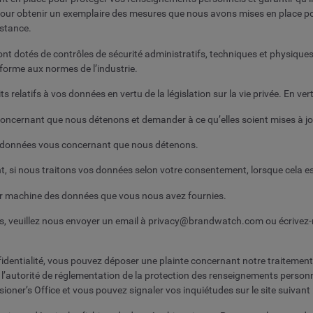
our obtenir un exemplaire des mesures que nous avons mises en place po
nstance.
sont dotés de contrôles de sécurité administratifs, techniques et physiqu
orme aux normes de l’industrie.
relatifs à vos données en vertu de la législation sur la vie privée. En vert
cernant que nous détenons et demander à ce qu’elles soient mises à jour
es données vous concernant que nous détenons.
 si nous traitons vos données selon votre consentement, lorsque cela est
par machine des données que vous nous avez fournies.
s, veuillez nous envoyer un email à
privacy@brandwatch.com
ou écrivez-
nfidentialité, vous pouvez déposer une plainte concernant notre traitement
 l’autorité de réglementation de la protection des renseignements personne
ioner’s Office et vous pouvez signaler vos inquiétudes sur le site suivant 