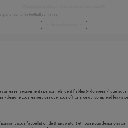
⚽ Analyse en direct - Football Attention Index ⚽
s grand tournoi de football au monde.
Voir les données en direct
e sur les renseignements personnels identifiables (« données ») que nous re
ces » désigne tous les services que nous offrons, ce qui comprend les visit
agissant sous l’appellation de Brandwatch) et nous nous désignons par l