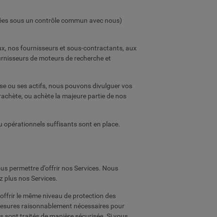
lacées sous un contrôle commun avec nous)
, nos fournisseurs et sous-contractants, aux
rnisseurs de moteurs de recherche et
se ou ses actifs, nous pouvons divulguer vos
 rachète, ou achète la majeure partie de nos
ou opérationnels suffisants sont en place.
s permettre d’offrir nos Services. Nous
z plus nos Services.
offrir le même niveau de protection des
mesures raisonnablement nécessaires pour
s sont traités de manière sécurisée. Si vous