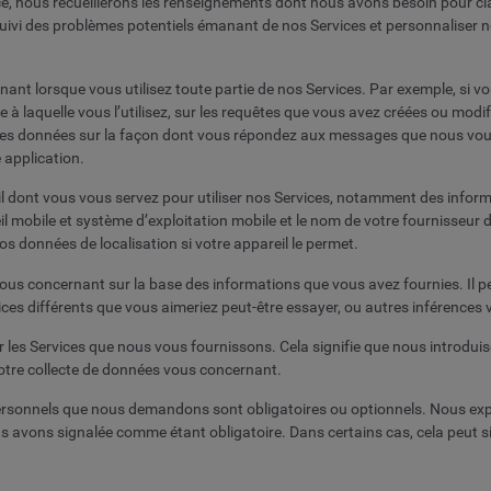
ce, nous recueillerons les renseignements dont nous avons besoin pour cla
suivi des problèmes potentiels émanant de nos Services et personnaliser
ant lorsque vous utilisez toute partie de nos Services. Par exemple, si v
 à laquelle vous l’utilisez, sur les requêtes que vous avez créées ou modi
 des données sur la façon dont vous répondez aux messages que nous vou
 application.
l dont vous vous servez pour utiliser nos Services, notamment des informa
eil mobile et système d’exploitation mobile et le nom de votre fournisseur 
vos données de localisation si votre appareil le permet.
us concernant sur la base des informations que vous avez fournies. Il pe
vices différents que vous aimeriez peut-être essayer, ou autres inférences
les Services que nous vous fournissons. Cela signifie que nous introduis
notre collecte de données vous concernant.
personnels que nous demandons sont obligatoires ou optionnels. Nous ex
us avons signalée comme étant obligatoire. Dans certains cas, cela peut 