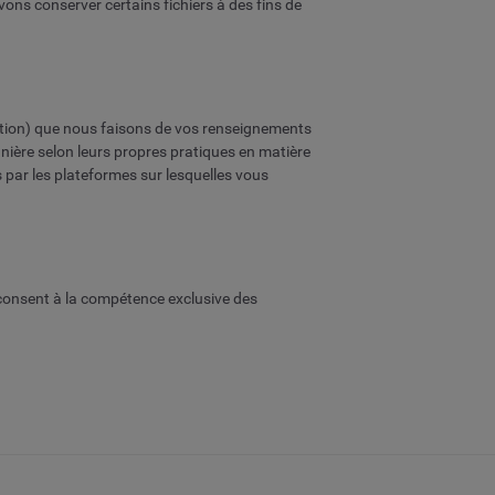
ons conserver certains fichiers à des fins de
ulgation) que nous faisons de vos renseignements
anière selon leurs propres pratiques en matière
 par les plateformes sur lesquelles vous
ie consent à la compétence exclusive des