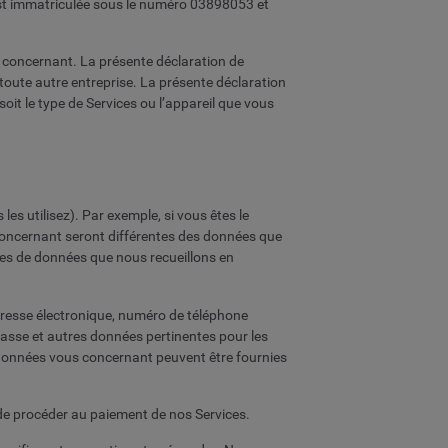
 est immatriculée sous le numéro 03898053 et
s concernant. La présente déclaration de
u toute autre entreprise. La présente déclaration
oit le type de Services ou l’appareil que vous
es utilisez). Par exemple, si vous êtes le
s concernant seront différentes des données que
ories de données que nous recueillons en
dresse électronique, numéro de téléphone
 passe et autres données pertinentes pour les
s données vous concernant peuvent être fournies
e procéder au paiement de nos Services.