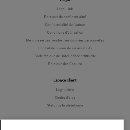
Legal Hub
Politique de confidentialité
Language
Confidentialité de l’auteur
Conditions d’utilisation
Deutsch
Merci de ne pas vendre mes données personnelles
Contrat de niveau de service (SLA)
English
Code éthique de l'intelligence artificielle
Politique des Cookies
Español
Espace client
Français
Login client
Italiano
Centre d’aide
Statut de la plateforme
Français