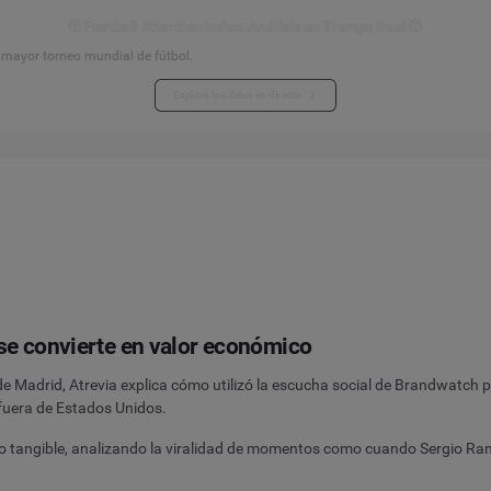
⚽ Football Attention Index: Análisis en Tiempo Real ⚽
l mayor torneo mundial de fútbol.
Explora los datos en directo
se convierte en valor económico
Madrid, Atrevia explica cómo utilizó la escucha social de Brandwatch p
fuera de Estados Unidos.
o tangible, analizando la viralidad de momentos como cuando Sergio Ramo