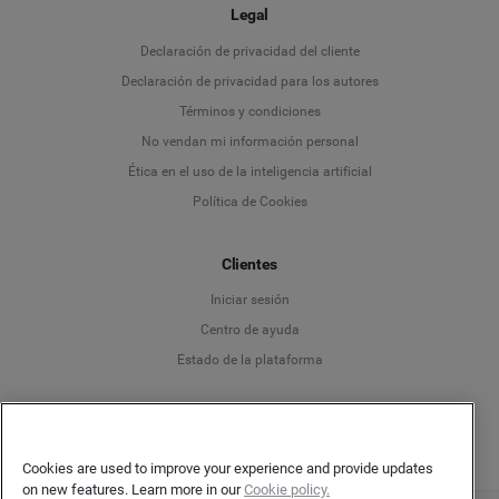
Legal
Language
Declaración de privacidad del cliente
Declaración de privacidad para los autores
Deutsch
Términos y condiciones
No vendan mi información personal
English
Ética en el uso de la inteligencia artificial
Política de Cookies
Español
Clientes
Français
Iniciar sesión
Italiano
Centro de ayuda
Estado de la plataforma
Español
Cookies are used to improve your experience and provide updates
on new features. Learn more in our
Cookie policy.