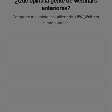
¿Qué opina la gente de webinars
anteriores?
Apellidos
*
Comparte tus opiniones utilizando
#BW_Webinar
cuando tuitees.
Empresa
*
País
*
*
Campo obligatorio