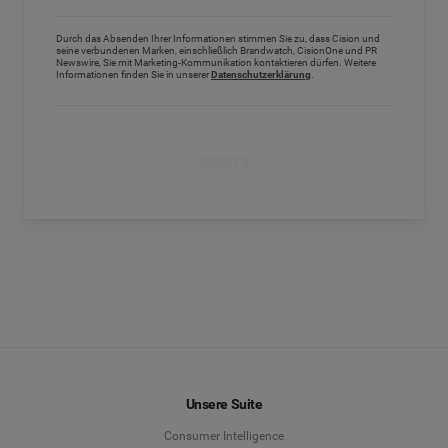
Durch das Absenden Ihrer Informationen stimmen Sie zu, dass Cision und
seine verbundenen Marken, einschließlich Brandwatch, CisionOne und PR
Newswire, Sie mit Marketing-Kommunikation kontaktieren dürfen. Weitere
Informationen finden Sie in unserer
Datenschutzerklärung
.
Submit
Unsere Suite
Consumer Intelligence