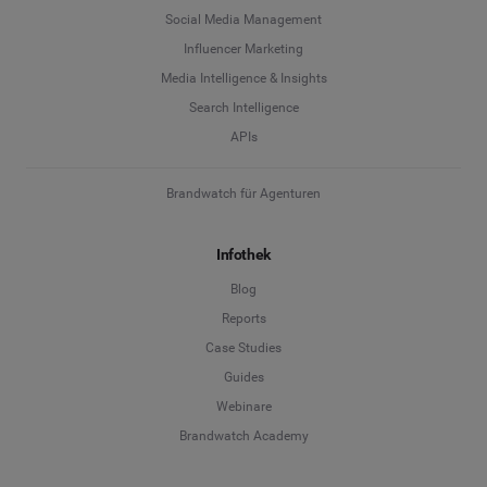
Social Media Management
Social Listening & Consumer Insights
Influencer Marketing
Influencer Marketing
Media Intelligence & Insights
Unternehmen
*
Search Intelligence
Search Intelligence
APIs
Land
*
Nicht sicher
Brandwatch für Agenturen
*
Pflichtfeld
Infothek
Position
*
Blog
Reports
*
Pflichtfeld
Weiter
Case Studies
Guides
Webinare
Brandwatch Academy