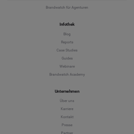
Land
*
Nicht sicher
Brandwatch für Agenturen
*
Pflichtfeld
Infothek
Position
*
Blog
Reports
*
Pflichtfeld
Weiter
Case Studies
Guides
Webinare
Brandwatch Academy
Unternehmen
Über uns
Karriere
Kontakt
Presse
Partner