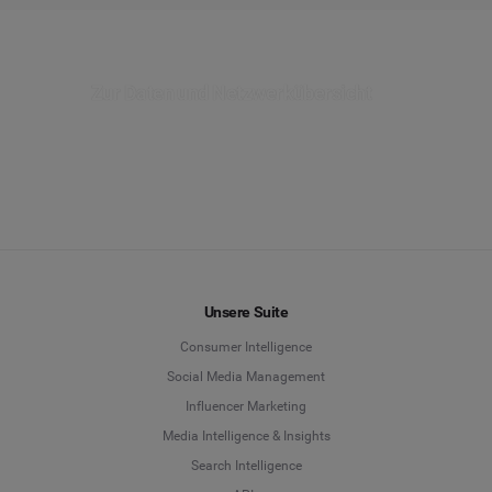
 erhalten Sie Zugriff auf die Tumblr-Daten der letzten 12 Monate, daru
isse für die Content-Strategie Ihrer Marke zu gewinnen.
Zur Daten und Netzwerkübersicht
Unsere Suite
Consumer Intelligence
Social Media Management
Influencer Marketing
Media Intelligence & Insights
Search Intelligence