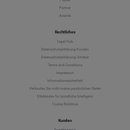
Presse
Partner
Awards
Rechtliches
Legal Hub
Datenschutzerklärung Kunden
Datenschutzerklärung Urheber
Terms and Conditions
Language
Impressum
Informationssicherheit
Deutsch
Verkaufen Sie nicht meine persönlichen Daten
Ethikkodex für künstliche Intelligenz
English
Cookie Richtlinie
Español
Kunden
Français
Kunden-Login