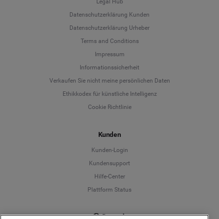
Legal Hub
Datenschutzerklärung Kunden
Datenschutzerklärung Urheber
Terms and Conditions
Language
Impressum
Informationssicherheit
Deutsch
Verkaufen Sie nicht meine persönlichen Daten
Ethikkodex für künstliche Intelligenz
English
Cookie Richtlinie
Español
Kunden
Français
Kunden-Login
Kundensupport
Italiano
Hilfe-Center
Plattform Status
Deutsch