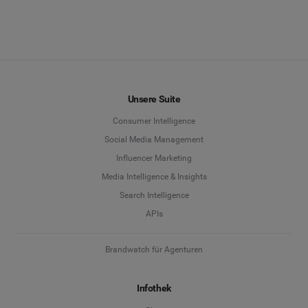
soziale Netzwerke hinweg verfolgen und
Notizen und Aufgabenzuweisungen von
Engage
,
analysieren – alles über eine einzige Oberfläche.
um schneller zu interagieren und wertvolle Zeit zu
Dadurch optimieren Sie Ihre Inhalte und erzielen
sparen.
bessere Resultate.
ENTDECKEN ENGAGE
ENTDECKEN ADVERTISE
Unsere Suite
Consumer Intelligence
Social Media Management
Influencer Marketing
Media Intelligence & Insights
Search Intelligence
APIs
Brandwatch für Agenturen
Infothek