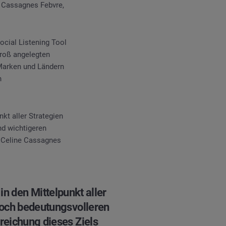
e Cassagnes Febvre,
cial Listening Tool
groß angelegten
Marken und Ländern
n
kt aller Strategien
nd wichtigeren
 - Celine Cassagnes
in den Mittelpunkt aller
 noch bedeutungsvolleren
rreichung dieses Ziels