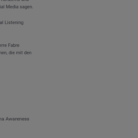
ial Media sagen.
al Listening
erre Fabre
en, die mit den
ma Awareness