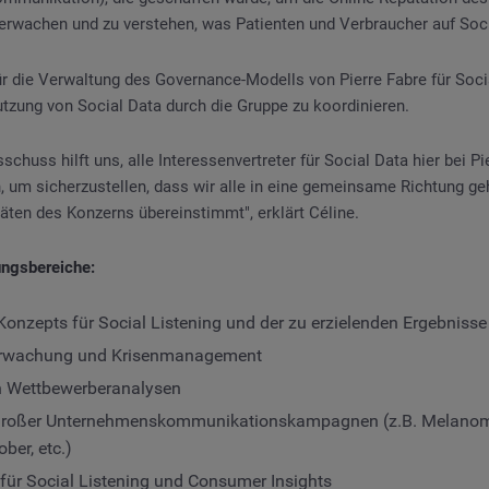
erwachen und zu verstehen, was Patienten und Verbraucher auf Soc
ür die Verwaltung des Governance-Modells von Pierre Fabre für Soci
utzung von Social Data durch die Gruppe zu koordinieren.
chuss hilft uns, alle Interessenvertreter für Social Data hier bei Pi
um sicherzustellen, dass wir alle in eine gemeinsame Richtung geh
täten des Konzerns übereinstimmt", erklärt Céline.
ngsbereiche:
Konzepts für Social Listening und der zu erzielenden Ergebnisse
erwachung und Krisenmanagement
n Wettbewerberanalysen
großer Unternehmenskommunikationskampagnen (z.B. Melano
ber, etc.)
 für Social Listening und Consumer Insights