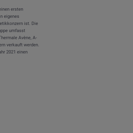
einen ersten
in eigenes
ikkonzern ist. Die
ruppe umfasst
Thermale Avène, A-
ern verkauft werden.
Jahr 2021 einen