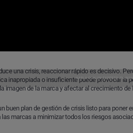
uce una crisis, reaccionar rápido es decisivo. Pe
HABLA CON UN EXPERTO EN INSI
ica inapropiada o insuficiente puede provocar la p
 la imagen de la marca y afectar al crecimiento de 
tionar bien las crisis
un buen plan de gestión de crisis listo para poner
las marcas a minimizar todos los riesgos asociado