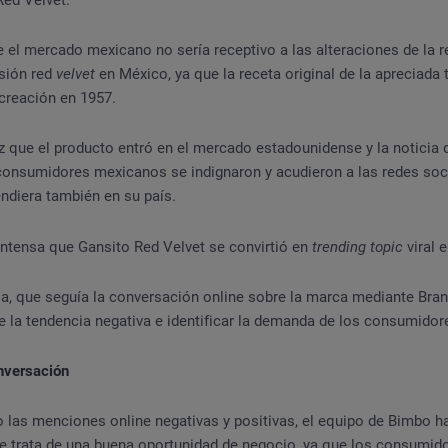
 el mercado mexicano no sería receptivo a las alteraciones de la r
rsión red
velvet
en México, ya que la receta original de la apreciada 
creación en 1957.
z que el producto entró en el mercado estadounidense y la noticia 
 consumidores mexicanos se indignaron y acudieron a las redes soci
ndiera también en su país.
intensa que Gansito Red Velvet se convirtió en
trending topic
viral 
la, que seguía la conversación online sobre la marca mediante Bra
e la tendencia negativa e identificar la demanda de los consumidor
onversación
o las menciones online negativas y positivas, el equipo de Bimbo ha
e trata de una buena oportunidad de negocio, ya que los consumid