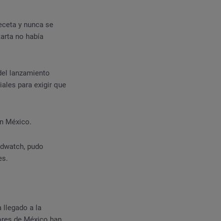
eceta y nunca se
tarta no había
del lanzamiento
ales para exigir que
en México.
ndwatch, pudo
es.
 llegado a la
ores de México han