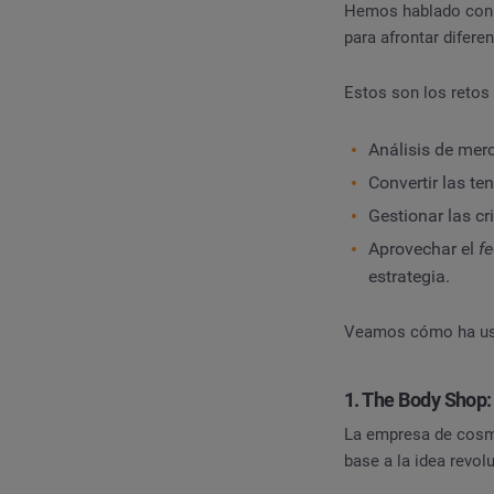
Hemos hablado co
para afrontar difer
Estos son los retos
Análisis de mer
Convertir las t
Gestionar las cr
Aprovechar el
f
estrategia.
Veamos cómo ha usa
1. The Body Shop:
La empresa de cosmé
base a la idea revol