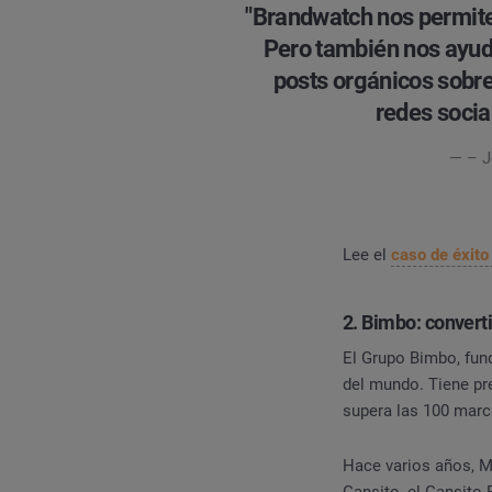
"Brandwatch nos permite 
Pero también nos ayuda
posts orgánicos sobre
redes socia
— – J
Lee el
caso de éxit
2. Bimbo: convert
El Grupo Bimbo, fun
del mundo. Tiene pr
supera las 100 marc
Hace varios años, Ma
Gansito, el Gansito 