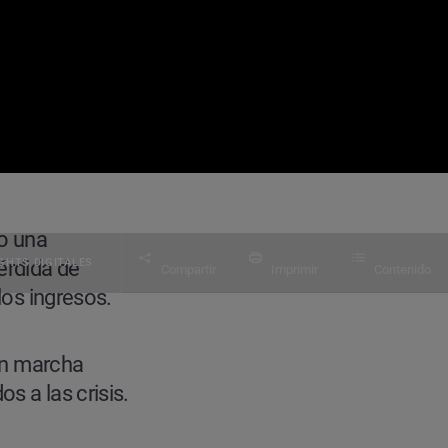
ro una
GHTS DIGITALES
érdida de
Compartir
Imprimir
Contenido
los ingresos.
 en marcha
s a las crisis.