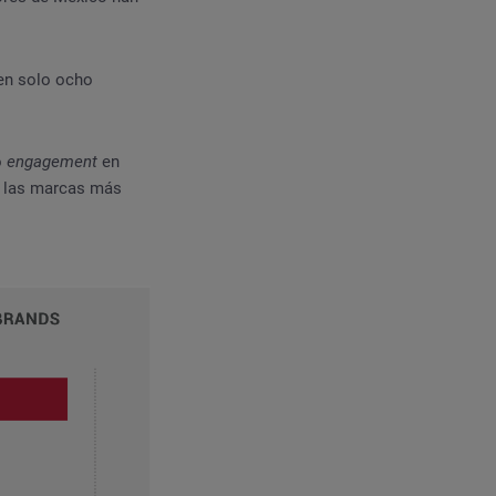
 en solo ocho
o
engagement
en
 las marcas más