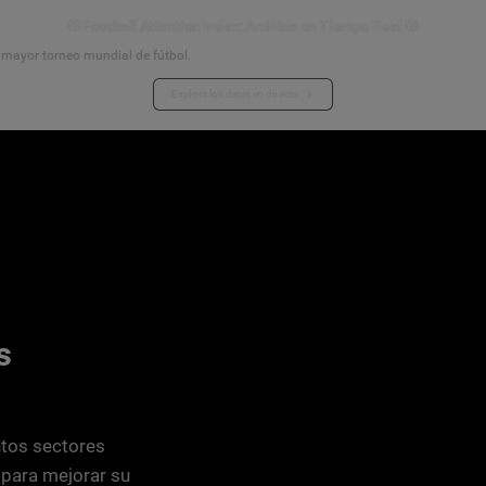
⚽ Football Attention Index: Análisis en Tiempo Real ⚽
l mayor torneo mundial de fútbol.
Explora los datos en directo
s
tos sectores
 para mejorar su