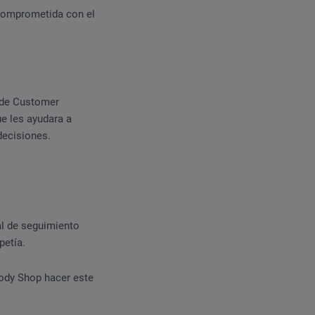
 comprometida con el
o de Customer
e les ayudara a
decisiones.
al de seguimiento
petía.
ody Shop hacer este