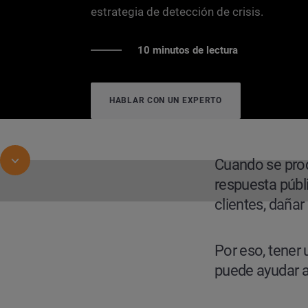
estrategia de detección de crisis.
10 minutos de lectura
HABLAR CON UN EXPERTO
Cuando se prod
respuesta públ
clientes, dañar
CASO DE ÉXITO
Cuatro marcas que han sabido ges
Por eso, tener 
puede ayudar a 