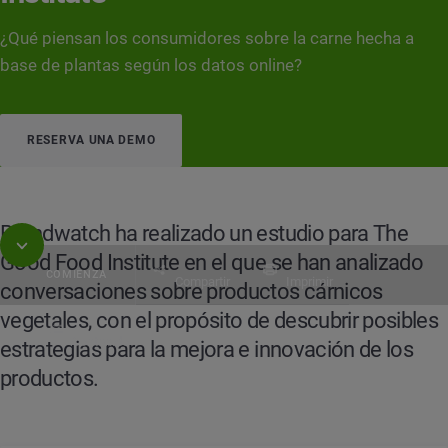
¿Qué piensan los consumidores sobre la carne hecha a
base de plantas según los datos online?
RESERVA UNA DEMO
Brandwatch ha realizado un estudio para The
Good Food Institute en el que se han analizado
COMIENZA
Compartir
Imprimir
conversaciones sobre productos cárnicos
vegetales, con el propósito de descubrir posibles
Contenido
estrategias para la mejora e innovación de los
Case de éxito
Carne 2.0: Prioridades del consumi
productos.