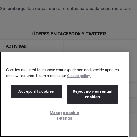
Sin embargo, las cosas son diferentes para cada supermercado:
LÍDERES EN FACEBOOK Y TWITTER
ACTIVIDAD
TWITTER
FACEBOOK
Cookies are used to improve your experience and provide updates
@MERCADONA: 45,3 tuits
CARREFOUR: 3,3 publicaciones
on new features. Learn more in our
Cookie policy.
@CARREFOUR : 19,9 tuits
DÍA: 2,5 publicaciones
Accept all cookies
Reject non-essential
cookies
Manage cookie
settings
GRADO DE REACCIÓN
TWITTER
FACEBOOK