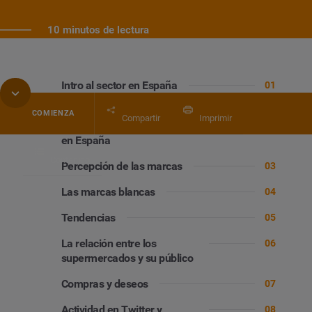
10 minutos de lectura
Intro al sector en España
01
Share of Voice
de las
02
COMIENZA
Compartir
Imprimir
cadenas de supermercados
en España
Contenido
Percepción de las marcas
03
Informe
Informe de Brandwatch: Supermercados
Las marcas blancas
04
Tendencias
05
La relación entre los
06
supermercados y su público
Compras y deseos
07
Actividad en Twitter y
08