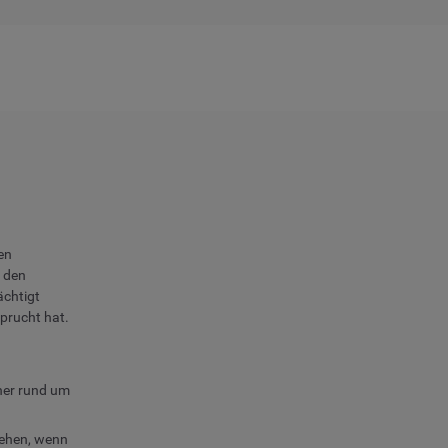
en
e den
ächtigt
prucht hat.
her rund um
sehen, wenn