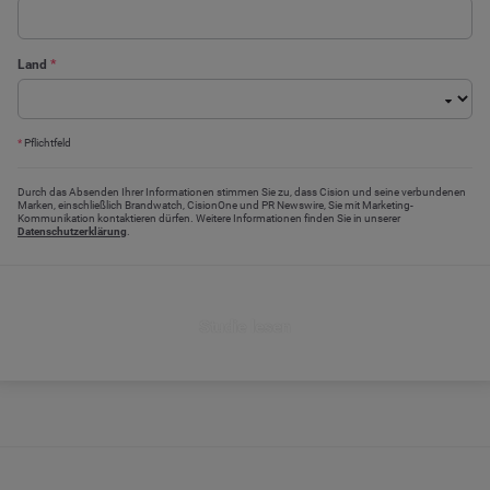
Land
*
*
Pflichtfeld
Durch das Absenden Ihrer Informationen stimmen Sie zu, dass Cision und seine verbundenen
Marken, einschließlich Brandwatch, CisionOne und PR Newswire, Sie mit Marketing-
Kommunikation kontaktieren dürfen. Weitere Informationen finden Sie in unserer
Datenschutzerklärung
.
Studie lesen