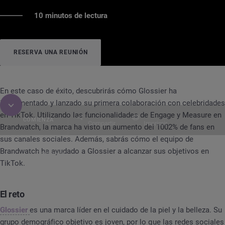
10 minutos de lectura
RESERVA UNA REUNIÓN
En este caso de éxito, descubrirás cómo Glossier ha
implementado y lanzado su primera colaboración con celebridades
en TikTok. Utilizando las funcionalidades de Engage y Measure en
COMIENZA
Compartir
Imprimir
Brandwatch, la marca ha visto un aumento del 1002% de fans en
sus canales sociales. Además, sabrás cómo el equipo de
Brandwatch ha ayudado a Glossier a alcanzar sus objetivos en
Contenido
Caso de éxito
Glossier + TikTok
TikTok.
El reto
Glossier
es una marca líder en el cuidado de la piel y la belleza. Su
grupo demográfico objetivo es joven, por lo que las redes sociales