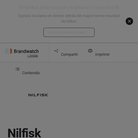
⚽ Football Attention Index: Análisis en Tiempo Real ⚽
Explora los datos en directo detrás del mayor torneo mundial
de fútbol.
Explora los datos en directo
Comienza
Nilfisk
Compartir
Imprimir
Contenido
Nilfisk