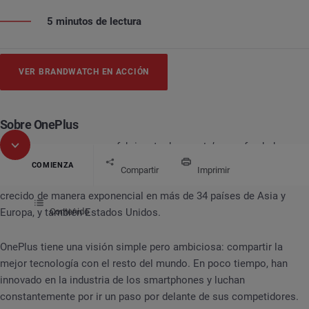
5 minutos de lectura
VER BRANDWATCH EN ACCIÓN
Sobre OnePlus
OnePlus es una empresa fabricante de
smartphones,
fundada por
Pete Lau y Carl Pei en China en 2013. Desde el exitoso
COMIENZA
Compartir
Imprimir
lanzamiento de su primer teléfono inteligente, la compañía ha
crecido de manera exponencial en más de 34 países de Asia y
Contenido
Europa, y también Estados Unidos.
Caso de éxito
OnePlus
OnePlus tiene una visión simple pero ambiciosa: compartir la
mejor tecnología con el resto del mundo. En poco tiempo, han
innovado en la industria de los smartphones y luchan
constantemente por ir un paso por delante de sus competidores.