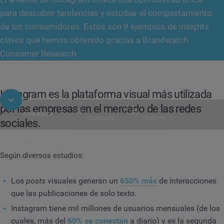
para descubrir tendencias y estudiar el comportamiento
de los consumidores. Estos son 9 ejemplos de insights
claves que hemos obtenido gracias a Brandwatch
Consumer Research.
Instagram es la plataforma visual más utilizada
por las empresas en el mercado de las redes
COMIENZA
Compartir
Imprimir
sociales.
Contenido
Según diversos estudios:
INFORME
9 insights accionables que hemos des
Los
posts
visuales generan un
650% más
de interacciones
que las publicaciones de solo texto.
Instagram tiene mil millones de usuarios mensuales (de los
cuales, más del
60% se conectan
a diario) y es la segunda