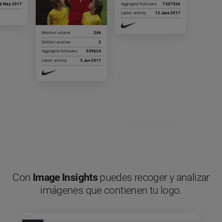
Aggregate followers
7207326
6 May 2017
Latest activity
12 June 2017
Mention volume
246
Distinct sources
2
Aggregate followers
539624
Latest activity
5 Jun 2017
Con
Image Insights
puedes recoger y analizar
imágenes que contienen tu logo.