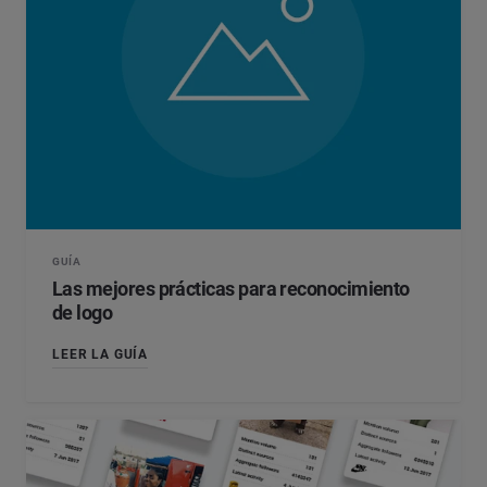
Marketing con influencers
Empresa
*
Search Intelligence
País
*
No estoy seguro
*
Campo obligatorio
Nivel profesional
*
GUÍA
*
Campo obligatorio
Siguiente
Las mejores prácticas para reconocimiento
de logo
LEER LA GUÍA