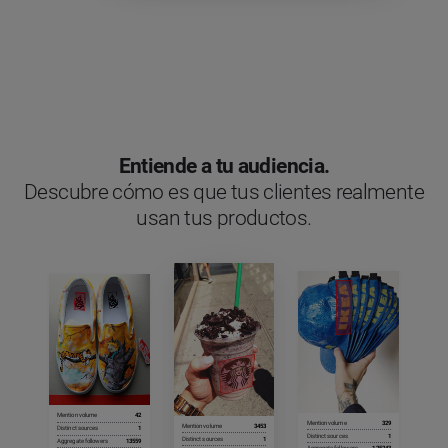
Entiende a tu audiencia.
Descubre cómo es que tus clientes realmente
usan tus productos.
Mention volume
42
Mention volume
329
Mention volume
3453
Distinct sources
1
Distinct sources
1
Distinct sources
1
Aggregate followers
13559