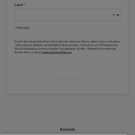
Land
*
*
Pflichtfeld
Durch das Absenden Ihrer Informationen stimmen Sie zu, dass Cision und seine
verbundenen Marken, einschließlich Brandwatch, CisionOne und PR Newswire,
Sie mit Marketing-Kommunikation kontaktieren dürfen. Weitere Informationen
finden Sie in unserer
Datenschutzerklärung
.
Download
Kontakt