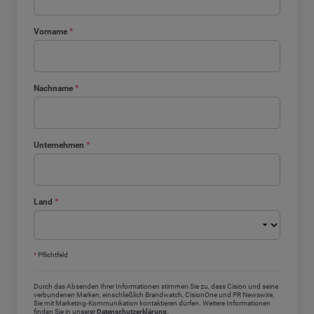
Vorname
*
Nachname
*
Unternehmen
*
Land
*
*
Pflichtfeld
Durch das Absenden Ihrer Informationen stimmen Sie zu, dass Cision und seine
verbundenen Marken, einschließlich Brandwatch, CisionOne und PR Newswire,
Sie mit Marketing-Kommunikation kontaktieren dürfen. Weitere Informationen
finden Sie in unserer
Datenschutzerklärung
.