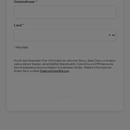
Unternehmen
*
Land
*
*
Pflichtfeld
Durch das Absenden Ihrer Informationen stimmen Sie zu, dass Cision und seine
verbundenen Marken, einschließlich Brandwatch, CisionOne und PR Newswire,
Sie mit Marketing-Kommunikation kontaktieren dürfen. Weitere Informationen
finden Sie in unserer
Datenschutzerklärung
.
Download