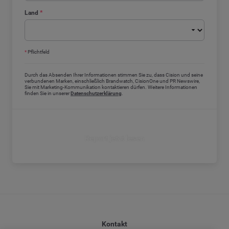
Land
*
*
Pflichtfeld
Durch das Absenden Ihrer Informationen stimmen Sie zu, dass Cision und seine
verbundenen Marken, einschließlich Brandwatch, CisionOne und PR Newswire,
Sie mit Marketing-Kommunikation kontaktieren dürfen. Weitere Informationen
finden Sie in unserer
Datenschutzerklärung
.
Report jetzt lesen
Kontakt