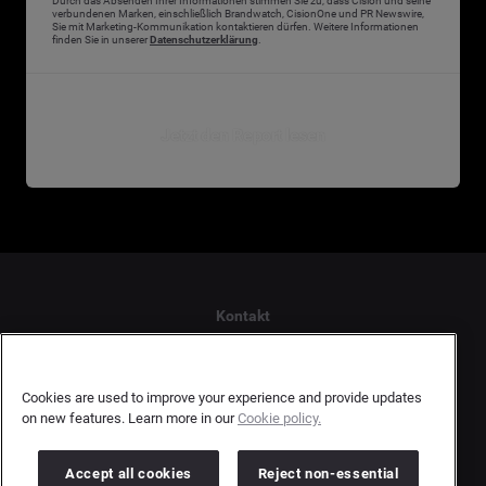
Durch das Absenden Ihrer Informationen stimmen Sie zu, dass Cision und seine
verbundenen Marken, einschließlich Brandwatch, CisionOne und PR Newswire,
Sie mit Marketing-Kommunikation kontaktieren dürfen. Weitere Informationen
finden Sie in unserer
Datenschutzerklärung
.
Jetzt den Report lesen
Kontakt
Datenschutzerklärung Kunden
Datenschutzerklärung Urheber
Cookies are used to improve your experience and provide updates
Terms and Conditions
on new features. Learn more in our
Cookie policy.
Impressum
Accept all cookies
Reject non-essential